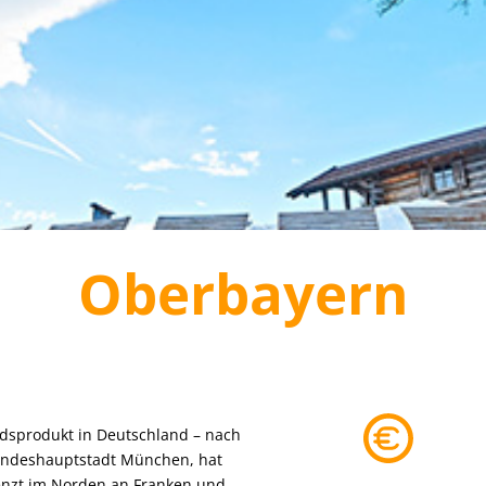
Oberbayern
ndsprodukt in Deutschland – nach
Landeshauptstadt München, hat
renzt im Norden an Franken und