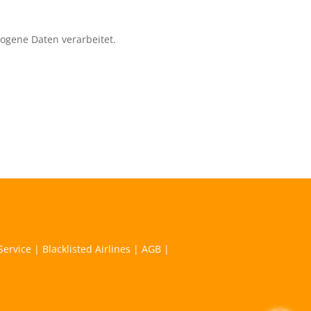
zogene Daten verarbeitet.
Service
|
Blacklisted Airlines
|
AGB
|