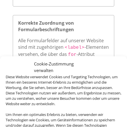
Korrekte Zuordnung von
Formularbeschriftungen
Alle Formularfelder auf unserer Website
sind mit zugehörigen
-Elementen
<label>
versehen, die über das
-Attribut
for
eindeutig auf die jeweilige
des
id
Cookie-Zustimmung
Eingabefeldes verweisen. Diese klare
verwalten
Zuordnung verbessert die
Diese Website verwendet Cookies und Targeting Technologien, um
Nutzerfreundlichkeit und sorgt dafür,
Ihnen ein besseres Internet-Erlebnis zu ermöglichen und die
Werbung, die Sie sehen, besser an Ihre Bedürfnisse anzupassen.
dass assistive Technologien wie
Diese Technologien nutzen wir außerdem, um Ergebnisse zu messen,
Screenreader die Beschriftungen korrekt
um zu verstehen, woher unsere Besucher kommen oder um unsere
vorlesen.
Website weiter zu entwickeln.
Um Ihnen ein optimales Erlebnis zu bieten, verwenden wir
Technologien wie Cookies, um Geräteinformationen zu speichern
und/oder darauf zuzugreifen. Wenn Sie diesen Technologien
Sichtbarer Fokus