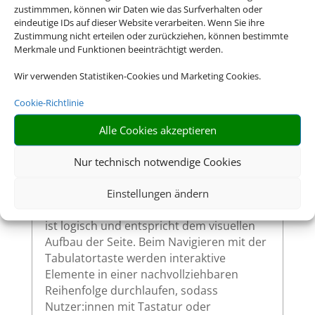
zustimmmen, können wir Daten wie das Surfverhalten oder
eindeutige IDs auf dieser Website verarbeiten. Wenn Sie ihre
Alle interaktiven Elemente auf unserer
Zustimmung nicht erteilen oder zurückziehen, können bestimmte
Website – wie Links, Buttons oder
Merkmale und Funktionen beeinträchtigt werden.
Formularfelder – zeigen klar sichtbar an,
wenn sie per Tastatur ausgewählt werden.
Wir verwenden Statistiken-Cookies und Marketing Cookies.
So ermöglichen wir eine vollständige
Cookie-Richtlinie
Bedienung auch ohne Maus.
Alle Cookies akzeptieren
Nur technisch notwendige Cookies
Sinnvolle Fokusreihenfolge bei
Tastaturnutzung
Einstellungen ändern
Die Fokusreihenfolge auf unserer Website
ist logisch und entspricht dem visuellen
Aufbau der Seite. Beim Navigieren mit der
Tabulatortaste werden interaktive
Elemente in einer nachvollziehbaren
Reihenfolge durchlaufen, sodass
Nutzer:innen mit Tastatur oder