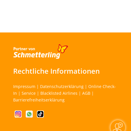
Rechtliche Informationen
Impressum
|
Datenschutzerklärung
|
Online Check-
In
|
Service
|
Blacklisted Airlines
|
AGB
|
Barrierefreiheitserklärung